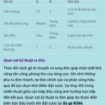
Chỉ số
A
B
Ghi chú
A có tỷ lệ thắng cao
Trận thắng
12
9
hơn
Trung
A phản công nhanh
Tốc độ phản ứng
Nhanh
bình
hơn
Trung
Sức bền
Cao
A giữ sức lâu hơn
bình
Lịch sử chấn
1
2
B cần theo dõi kỹ
thương
Quan sát kỹ thuật ra đòn
Theo dõi cách gà di chuyển và tung đòn giúp nhận biết khả
năng tấn công, phòng thủ của từng con. Ghi nhớ những
pha ra đòn nhanh, né đòn chính xác và phản công hiệu
quả để lựa chọn thời điểm đặt cược. Sự thay đổi trong
chiến thuật giữa các hiệp đấu cũng ảnh hưởng trực tiếp
đến kết quả. Quan sát kỹ thuật ra đòn giúp dự đoán diễn
biến trận đấu trước khi đặt cược tại
đá gà KO66
.