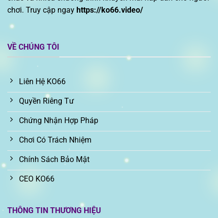
chơi. Truy cập ngay
https://ko66.video/
VỀ CHÚNG TÔI
Liên Hệ KO66
Quyền Riêng Tư
Chứng Nhận Hợp Pháp
Chơi Có Trách Nhiệm
Chính Sách Bảo Mật
CEO KO66
THÔNG TIN THƯƠNG HIỆU