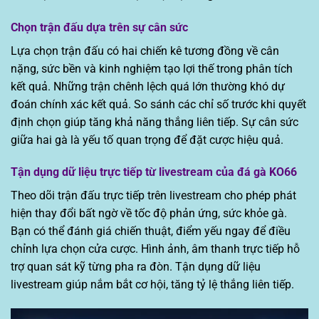
Chọn trận đấu dựa trên sự cân sức
Lựa chọn trận đấu có hai chiến kê tương đồng về cân
nặng, sức bền và kinh nghiệm tạo lợi thế trong phân tích
kết quả. Những trận chênh lệch quá lớn thường khó dự
đoán chính xác kết quả. So sánh các chỉ số trước khi quyết
định chọn giúp tăng khả năng thắng liên tiếp. Sự cân sức
giữa hai gà là yếu tố quan trọng để đặt cược hiệu quả.
Tận dụng dữ liệu trực tiếp từ livestream của đá gà KO66
Theo dõi trận đấu trực tiếp trên livestream cho phép phát
hiện thay đổi bất ngờ về tốc độ phản ứng, sức khỏe gà.
Bạn có thể đánh giá chiến thuật, điểm yếu ngay để điều
chỉnh lựa chọn cửa cược. Hình ảnh, âm thanh trực tiếp hỗ
trợ quan sát kỹ từng pha ra đòn. Tận dụng dữ liệu
livestream giúp nắm bắt cơ hội, tăng tỷ lệ thắng liên tiếp.