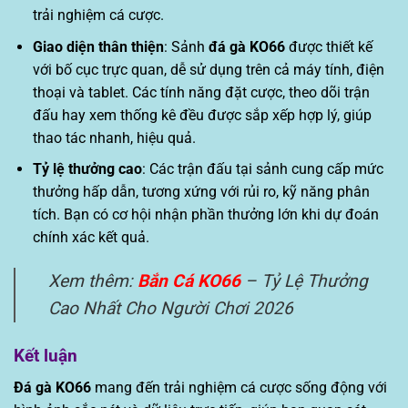
trải nghiệm cá cược.
Giao diện thân thiện
: Sảnh
đá gà KO66
được thiết kế
với bố cục trực quan, dễ sử dụng trên cả máy tính, điện
thoại và tablet. Các tính năng đặt cược, theo dõi trận
đấu hay xem thống kê đều được sắp xếp hợp lý, giúp
thao tác nhanh, hiệu quả.
Tỷ lệ thưởng cao
: Các trận đấu tại sảnh cung cấp mức
thưởng hấp dẫn, tương xứng với rủi ro, kỹ năng phân
tích. Bạn có cơ hội nhận phần thưởng lớn khi dự đoán
chính xác kết quả.
Xem thêm:
Bắn Cá KO66
– Tỷ Lệ Thưởng
Cao Nhất Cho Người Chơi 2026
Kết luận
Đá gà KO66
mang đến trải nghiệm cá cược sống động với