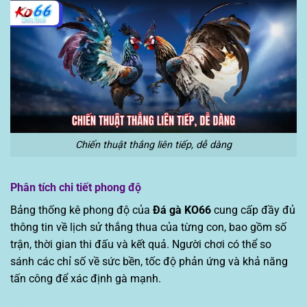
Chiến thuật thắng liên tiếp, dễ dàng
Phân tích chi tiết phong độ
Bảng thống kê phong độ của
Đá gà KO66
cung cấp đầy đủ
thông tin về lịch sử thắng thua của từng con, bao gồm số
trận, thời gian thi đấu và kết quả. Người chơi có thể so
sánh các chỉ số về sức bền, tốc độ phản ứng và khả năng
tấn công để xác định gà mạnh.