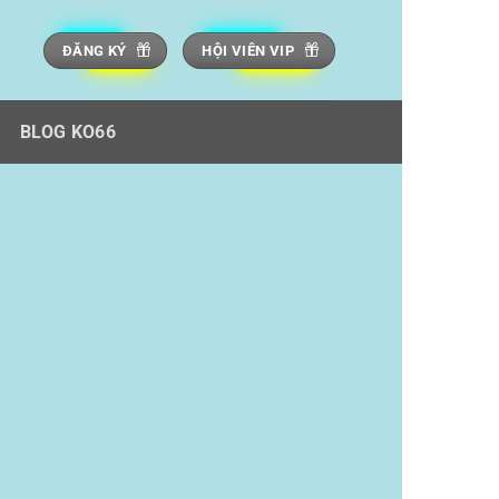
ĐĂNG KÝ
HỘI VIÊN VIP
BLOG KO66