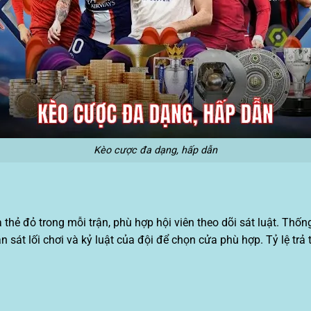
Kèo cược đa dạng, hấp dẫn
 thẻ đỏ trong mỗi trận, phù hợp hội viên theo dõi sát luật. Thố
n sát lối chơi và kỷ luật của đội để chọn cửa phù hợp. Tỷ lệ t