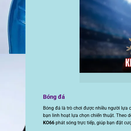
Bóng đá
Bóng đá là trò chơi được nhiều người lựa 
bạn linh hoạt lựa chọn chiến thuật. Theo 
KO66
phát sóng trực tiếp, giúp bạn đặt cượ