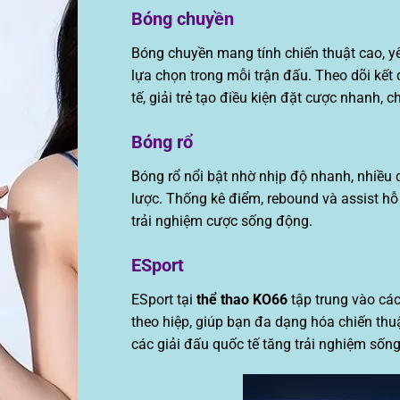
Bóng chuyền
Bóng chuyền mang tính chiến thuật cao, y
lựa chọn trong mỗi trận đấu. Theo dõi kết 
tế, giải trẻ tạo điều kiện đặt cược nhanh, c
Bóng rổ
Bóng rổ nổi bật nhờ nhịp độ nhanh, nhiều c
lược. Thống kê điểm, rebound và assist hỗ
trải nghiệm cược sống động.
ESport
ESport tại
thể thao KO66
tập trung vào các
theo hiệp, giúp bạn đa dạng hóa chiến thu
các giải đấu quốc tế tăng trải nghiệm sống