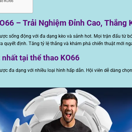
hao KO66
O66 – Trải Nghiệm Đỉnh Cao, Thắng
ược sống động với đa dạng kèo và sảnh hot. Mọi trận đấu từ b
ra quyết định. Tăng tỷ lệ thắng và khám phá chiến thuật mới ng
 nhất tại thể thao KO66
ợc đa dạng với nhiều loại hình hấp dẫn. Hội viên dễ dàng chọn