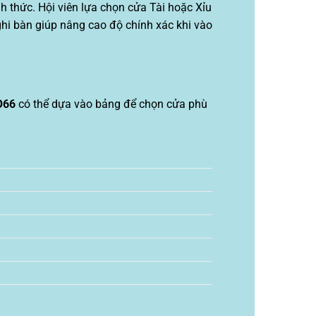
nh thức. Hội viên lựa chọn cửa Tài hoặc Xỉu
 ghi bàn giúp nâng cao độ chính xác khi vào
KO66
có thể dựa vào bảng để chọn cửa phù