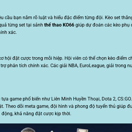
êu cầu bạn nắm rõ luật và hiểu đặc điểm từng đội. Kèo set thắ
quả từng set tại sảnh
thể thao KO66
giúp dự đoán các kèo phụ d
hính xác.
ơ hội đặt cược trong mỗi hiệp. Hội viên có thể chọn kèo điểm ch
 trợ phân tích chính xác. Các giải NBA, EuroLeague, giải trong 
 tựa game phổ biến như Liên Minh Huyền Thoại, Dota 2, CS:GO.
ật. Theo dõi meta game, đội hình và phong độ tuyển thủ giúp đưa
 động, khả năng đặt cược kịp thời.