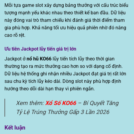
Mỗi tựa game slot xây dựng bảng thưởng với cấu trúc biểu
tượng mạnh yếu khác nhau theo thiết kế ban đầu. Dữ liệu
này đóng vai trò tham chiếu khi đánh giá thời điểm tham
gia phù hợp. Khả năng tối ưu hiệu quả phiên nhờ đó nâng
cao rõ rệt.
Ưu tiên Jackpot lũy tiến giá trị lớn
Jackpot ở
nổ hũ KO66
lũy tiến tích lũy theo thời gian
thường tạo ra mức thưởng cao hơn so với dạng cố định.
Dữ liệu hệ thống ghi nhận nhiều Jackpot đạt giá trị rất lớn
sau chu kỳ tích lũy kéo dài. Dòng slot này phù hợp định
hướng theo dõi dài hạn thay vì phiên ngắn.
Xem thêm:
Xổ Số KO66
– Bí Quyết Tăng
Tỷ Lệ Trúng Thưởng Gấp 3 Lần 2026
Kết luận