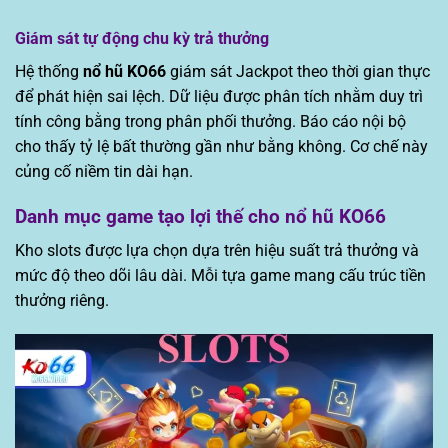
Giám sát tự động chu kỳ trả thưởng
Hệ thống
nổ hũ KO66
giám sát Jackpot theo thời gian thực
để phát hiện sai lệch. Dữ liệu được phân tích nhằm duy trì
tính công bằng trong phân phối thưởng. Báo cáo nội bộ
cho thấy tỷ lệ bất thường gần như bằng không. Cơ chế này
củng cố niềm tin dài hạn.
Danh mục game tạo lợi thế cho nổ hũ KO66
Kho slots được lựa chọn dựa trên hiệu suất trả thưởng và
mức độ theo dõi lâu dài. Mỗi tựa game mang cấu trúc tiền
thưởng riêng.