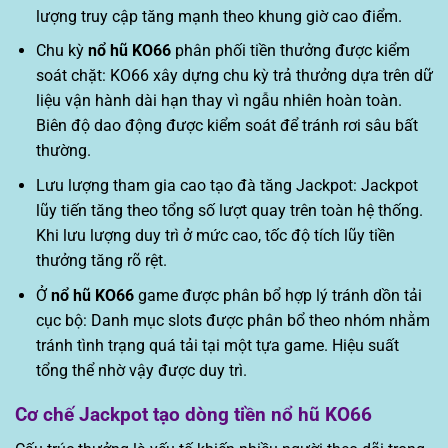
lượng truy cập tăng mạnh theo khung giờ cao điểm.
Chu kỳ
nổ hũ KO66
phân phối tiền thưởng được kiểm
soát chặt: KO66 xây dựng chu kỳ trả thưởng dựa trên dữ
liệu vận hành dài hạn thay vì ngẫu nhiên hoàn toàn.
Biên độ dao động được kiểm soát để tránh rơi sâu bất
thường.
Lưu lượng tham gia cao tạo đà tăng Jackpot: Jackpot
lũy tiến tăng theo tổng số lượt quay trên toàn hệ thống.
Khi lưu lượng duy trì ở mức cao, tốc độ tích lũy tiền
thưởng tăng rõ rệt.
Ở
nổ hũ KO66
game được phân bổ hợp lý tránh dồn tải
cục bộ: Danh mục slots được phân bổ theo nhóm nhằm
tránh tình trạng quá tải tại một tựa game. Hiệu suất
tổng thể nhờ vậy được duy trì.
Cơ chế Jackpot tạo dòng tiền nổ hũ KO66