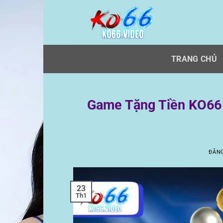
Bỏ
qua
nội
dung
TRANG CHỦ
Game Tặng Tiền KO66 
ĐĂN
23
Th1