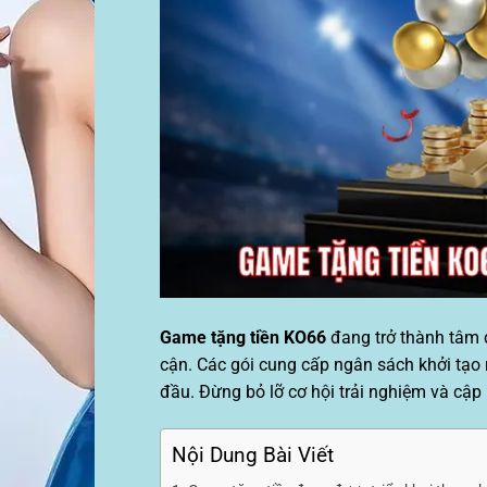
Game tặng tiền KO66
đang trở thành tâm đ
cận. Các gói cung cấp ngân sách khởi tạo r
đầu. Đừng bỏ lỡ cơ hội trải nghiệm và cậ
Nội Dung Bài Viết