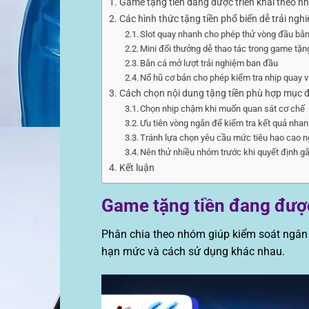
Game tặng tiền đang được triển khai theo 
Các hình thức tặng tiền phổ biến dễ trải ngh
Slot quay nhanh cho phép thử vòng đầu bằ
Mini đổi thưởng dễ thao tác trong game tặng
Bắn cá mở lượt trải nghiệm ban đầu
Nổ hũ cơ bản cho phép kiểm tra nhịp quay 
Cách chọn nội dung tặng tiền phù hợp mục đ
Chọn nhịp chậm khi muốn quan sát cơ chế
Ưu tiên vòng ngắn để kiểm tra kết quả nha
Tránh lựa chọn yêu cầu mức tiêu hao cao n
Nên thử nhiều nhóm trước khi quyết định g
Kết luận
Game tặng tiền đang được
Phân chia theo nhóm giúp kiểm soát ngân s
hạn mức và cách sử dụng khác nhau.