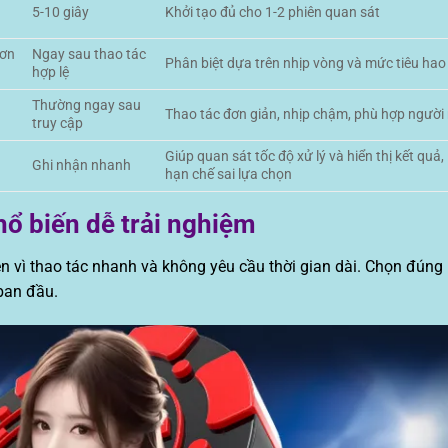
5-10 giây
Khởi tạo đủ cho 1-2 phiên quan sát
hơn
Ngay sau thao tác
Phân biệt dựa trên nhịp vòng và mức tiêu hao
hợp lệ
u
Thường ngay sau
Thao tác đơn giản, nhịp chậm, phù hợp người
truy cập
Giúp quan sát tốc độ xử lý và hiển thị kết quả,
Ghi nhận nhanh
hạn chế sai lựa chọn
hổ biến dễ trải nghiệm
n vì thao tác nhanh và không yêu cầu thời gian dài. Chọn đúng
ban đầu.