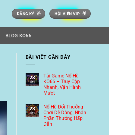
ĐĂNG KÝ
HỘI VIÊN VIP
BLOG KO66
BÀI VIẾT GẦN ĐÂY
Tải Game Nổ Hũ
23
KO66 – Truy Cập
Th1
Nhanh, Vận Hành
Mượt
Nổ Hũ Đổi Thưởng
23
Chơi Dễ Dàng, Nhận
Th1
Phần Thưởng Hấp
Dẫn