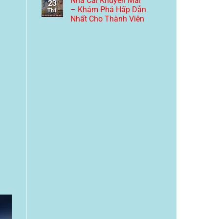
Nhà Cái Khuyến Mãi
23
– Khám Phá Hấp Dẫn
Th1
Nhất Cho Thành Viên